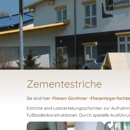
Zementestriche
Sie sind hier:
Fliesen Günthner -Fliesenlegerfachbe
Estriche sind Lastverteilungsschichten zur Aufnah
Fußbodenkonstruktionen. Durch spezielle Ausführun