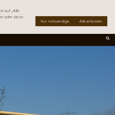
30
Robert-Bosch-Straße 1, 72280 Dornstetten
ick auf
„Alle
en oder sie zu
Nur notwendige
Alle erlauben
bäder
Lichtprofiltechnik
Ausstellungen
Team